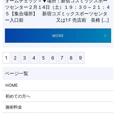
ォームチェック＞▼場所；新宿コズミックスポー
ツセンター２月１4日（土）１９：３０～２１：４
５【集合場所】 新宿コズミックスポーツセンタ
ー入口前 又は1Ｆ売店前 長椅 […]
MORE
1
2
3
4
5
6
7
8
9
HOME
初めての方へ
施術料金